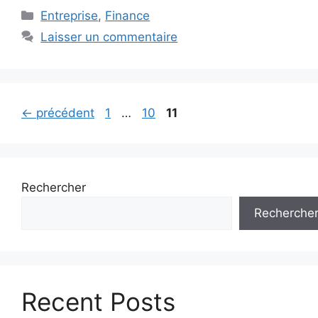
Catégories
Entreprise
,
Finance
Laisser un commentaire
Page
Page
Page
←
précédent
1
…
10
11
Rechercher
Recherche
Recent Posts