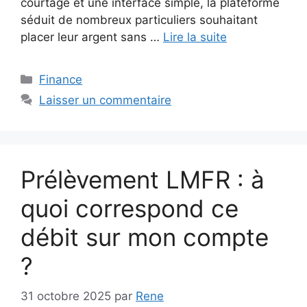
courtage et une interface simple, la plateforme
séduit de nombreux particuliers souhaitant
placer leur argent sans …
Lire la suite
Catégories
Finance
Laisser un commentaire
Prélèvement LMFR : à
quoi correspond ce
débit sur mon compte
?
31 octobre 2025
par
Rene