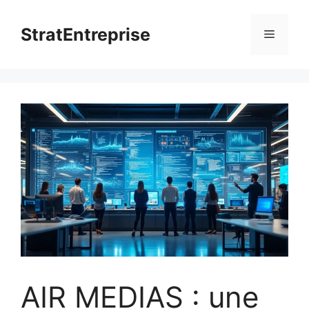
Aller
au
StratEntreprise
Menu
contenu
AIR MEDIAS : une