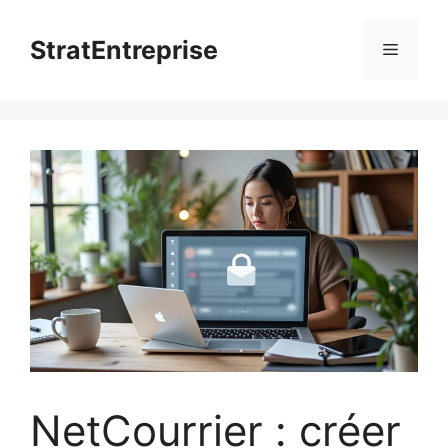
Aller
au
StratEntreprise
Menu
contenu
NetCourrier : créer